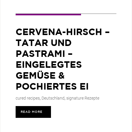
CERVENA-HIRSCH –
TATAR UND
PASTRAMI –
EINGELEGTES
GEMÜSE &
POCHIERTES EI
cured recipes
,
Deutschland
,
signature Rezepte
READ MORE
>