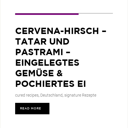
CERVENA-HIRSCH –
TATAR UND
PASTRAMI –
EINGELEGTES
GEMÜSE &
POCHIERTES EI
cured recipes
,
Deutschland
,
signature Rezepte
READ MORE
>