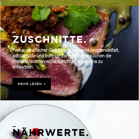
ZUSCHNITTE.
Fein-aromatischer Geschmack, elegante Aromenvielfalt,
subtile Süße und buttrige Zartheit bieten Köchen die
Freiheit, facettenreiche Gerichte mit Cervena zu
entwickeln.
MEHR LESEN
>
NÄHRWERTE.