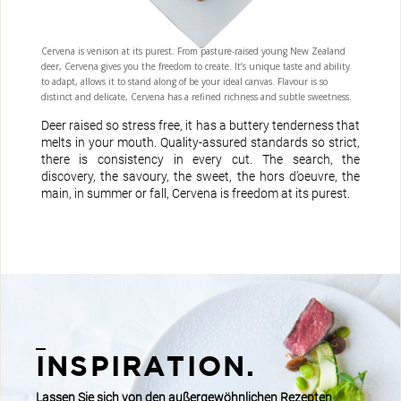
Cervena is venison at its purest. From pasture-raised young New Zealand
deer, Cervena gives you the freedom to create. It’s unique taste and ability
to adapt, allows it to stand along of be your ideal canvas. Flavour is so
distinct and delicate, Cervena has a refined richness and subtle sweetness.
Deer raised so stress free, it has a buttery tenderness that
melts in your mouth. Quality-assured standards so strict,
there is consistency in every cut. The search, the
discovery, the savoury, the sweet, the hors d’oeuvre, the
main, in summer or fall, Cervena is freedom at its purest.
INSPIRATION.
Lassen Sie sich von den außergewöhnlichen Rezepten