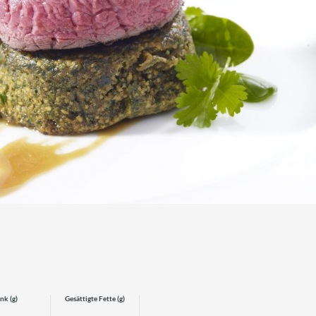
nk (g)
Gesättigte Fette (g)