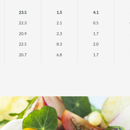
23.5
1.5
4.1
22.3
2.1
0.5
20.9
2.3
1.7
22.5
8.3
2.0
20.7
6.8
1.7