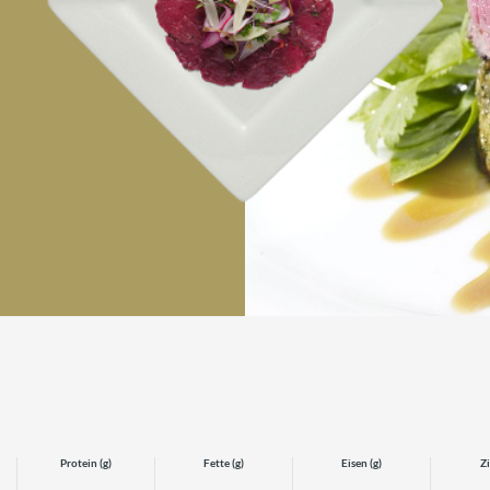
Protein (g)
Fette (g)
Eisen (g)
Zi