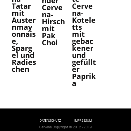
nder
Cerve
Tatar
Cerve
na-
mit
na-
Kotele
Auster
Hirsch
tts
nmay
mit
mit
onnais
Pak
gebac
e,
Choi
kener
Sparg
und
el und
gefüllt
Radies
er
chen
Paprik
a
DATENSCHUTZ
IMPRESSUM
Cervena Copyright © 2012 - 2019