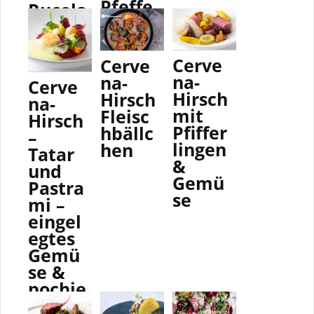
Pfeffe
Rucola
rsoße
-Salat
Cerve
Cerve
na-
na-
Cerve
Hirsch
Hirsch
na-
mit
Fleisc
Hirsch
Pfiffer
hbällc
–
lingen
hen
Tatar
&
und
Gemü
Pastra
se
mi –
eingel
egtes
Gemü
se &
pochie
rtes Ei