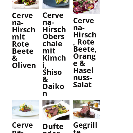
Cerve
Cerve
Cerve
na-
na-
na-
Hirsch
Hirsch
Hirsch
Obers
mit
, Rote
chale
Rote
Beete,
mit
Beete
Orang
Kimch
&
e &
i,
Oliven
Hasel
Shiso
nuss-
&
Salat
Daiko
n
Gegrill
Cerve
Dufte
te
na-