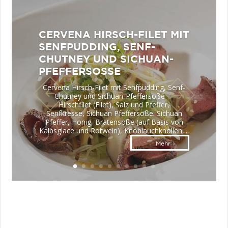
CERVENA HIRSCH-FILET MIT
SENFPUDDING, SENF-
CHUTNEY UND SICHUAN-
PFEFFERSOSSE
Cervena Hirsch-Filet mit Senfpudding, Senf-
Chutney und Sichuan-Pfeffersoße - -
Hirschfilet (Filet), Salz und Pfeffer,
Senfkresse, Sichuan Pfeffersoße: Sichuan
Pfeffer, Honig, Bratensoße (auf Basis von
Kalbsglace und Rotwein), Knoblauchknollen,...
Mehr