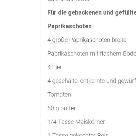
Für die gebackenen und gefüllt
Paprikaschoten
4
große Paprikaschoten
breite
Paprikaschoten mit flachem Bod
4
Eier
4
geschälte, entkernte und gewürf
Tomaten
50
g
butter
1/4
Tasse
Maiskörner
1
Tasse
gekochter Reis