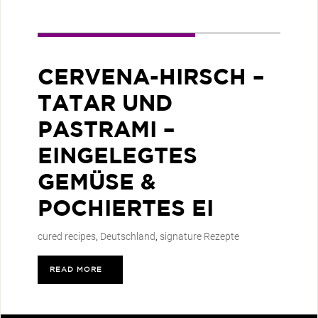
CERVENA-HIRSCH –
TATAR UND
PASTRAMI –
EINGELEGTES
GEMÜSE &
POCHIERTES EI
cured recipes
,
Deutschland
,
signature Rezepte
READ MORE
>