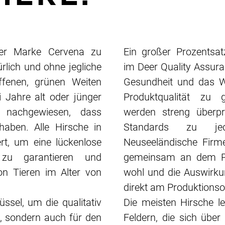
der Marke Cervena zu
Ein großer Prozentsat
ürlich und ohne jegliche
im Deer Quality Assuran
fenen, grünen Weiten
Gesundheit und das W
Jahre alt oder jünger
Produktqualität zu g
h nachgewiesen, dass
werden streng überpr
haben. Alle Hirsche in
Standards zu jed
iert, um eine lückenlose
Neuseeländische Firme
 zu garantieren und
gemeinsam an dem Pr
on Tieren im Alter von
wohl und die Auswirku
direkt am Produktionso
üssel, um die qualitativ
Die meisten Hirsche l
n, sondern auch für den
Feldern, die sich übe