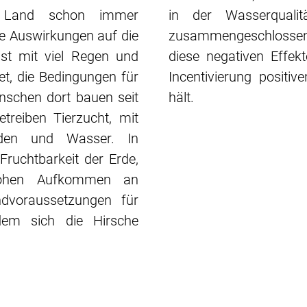
ihr Land schon immer
in der Wasserqualit
ve Auswirkungen auf die
zusammengeschlossen
st mit viel Regen und
diese negativen Effe
et, die Bedingungen für
Incentivierung positi
enschen dort bauen seit
hält.
reiben Tierzucht, mit
den und Wasser. In
Fruchtbarkeit der Erde,
ohen Aufkommen an
undvoraussetzungen für
dem sich die Hirsche