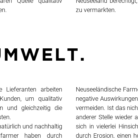
ren Quelle qualitativ
Neuseeland berechtigt,
en.
zu vermarkten.
UMWELT.
e Lieferanten arbeiten
Neuseeländische Farmer
Kunden, um qualitativ
negative Auswirkungen, 
n und gleichzeitig die
vermeiden. Ist das nic
ten.
anderer Stelle wieder 
atürlich und nachhaltig
sich in vielerlei Hinsi
chfarmer haben durch
durch Erosion, einen