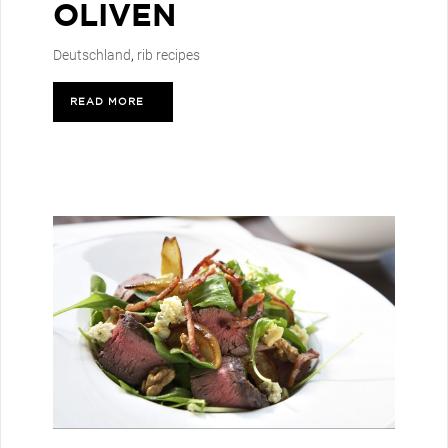
OLIVEN
Deutschland
,
rib recipes
READ MORE
>