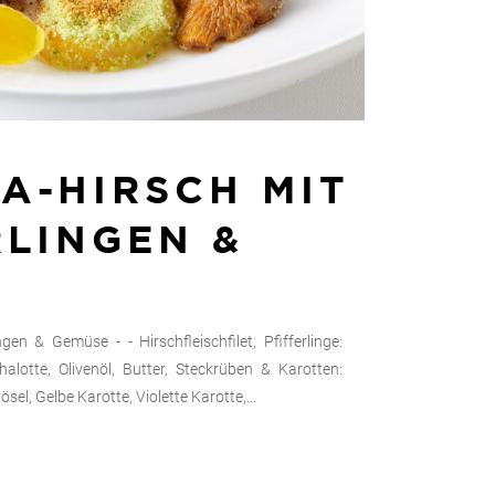
A-HIRSCH MIT
RLINGEN &
E
ngen & Gemüse - - Hirschfleischfilet, Pfifferlinge:
chalotte, Olivenöl, Butter, Steckrüben & Karotten:
el, Gelbe Karotte, Violette Karotte,...