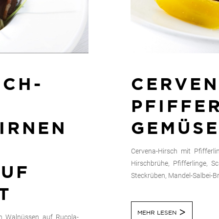
SCH-
CERVEN
PFIFFE
BIRNEN
GEMÜS
Cervena-Hirsch mit Pfifferli
Hirschbrühe, Pfifferlinge, S
AUF
Steckrüben, Mandel-Salbei-Brös
T
MEHR LESEN
hen Walnüssen auf Rucola-