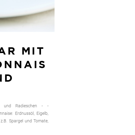
AR MIT
ONNAIS
ND
el und Radieschen - -
naise: Erdnussöl, Eigelb,
 z.B. Spargel und Tomate,