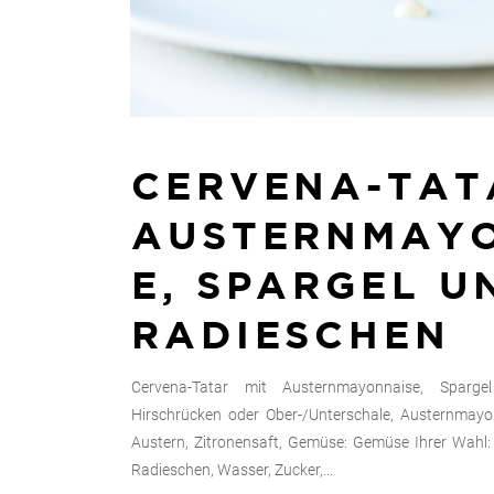
CERVENA-TAT
AUSTERNMAY
E, SPARGEL U
RADIESCHEN
Cervena-Tatar mit Austernmayonnaise, Sparg
Hirschrücken oder Ober-/Unterschale, Austernmayon
Austern, Zitronensaft, Gemüse: Gemüse Ihrer Wahl:
Radieschen, Wasser, Zucker,...