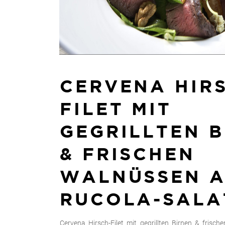
CERVENA HIR
FILET MIT
GEGRILLTEN 
& FRISCHEN
WALNÜSSEN 
RUCOLA-SALA
Cervena Hirsch-Filet mit gegrillten Birnen & frisc