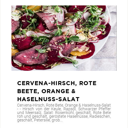
CERVENA-HIRSCH, ROTE
BEETE, ORANGE &
HASELNUSS-SALAT
Cervena-Hirsch, Rote Bete, Orange & Haselnuss-Salat
- - Hirsch von der Keule, Rapsöl, Schwarzer Pfeffer
und Meersalz, Salat: Rosenkohl, geschält, Rote Bete
roh und geschält, geröstete Haselnüsse, Radieschen,
geschält, Petersilie, grob...