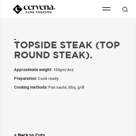
TOPSIDE STEAK (TOP
ROUND STEAK).
Approximate weight:
130gm/4oz
Preparation:
Cook ready
Cooking methods:
Pan sauté, bbq, grill
<
Back to Cuts