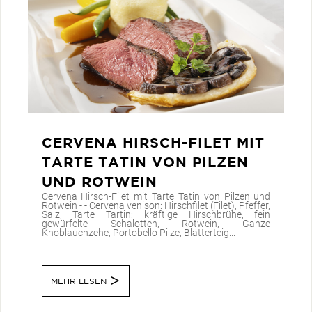
CERVENA HIRSCH-FILET MIT
TARTE TATIN VON PILZEN
UND ROTWEIN
Cervena Hirsch-Filet mit Tarte Tatin von Pilzen und
Rotwein - - Cervena venison: Hirschfilet (Filet), Pfeffer,
Salz, Tarte Tartin: kräftige Hirschbrühe, fein
gewürfelte Schalotten, Rotwein, Ganze
Knoblauchzehe, Portobello Pilze, Blätterteig...
MEHR LESEN