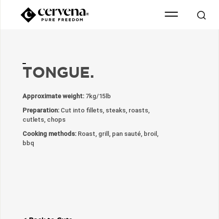
TONGUE.
Approximate weight:
7kg/15lb
Preparation:
Cut into fillets, steaks, roasts,
cutlets, chops
Cooking methods:
Roast, grill, pan sauté, broil,
bbq