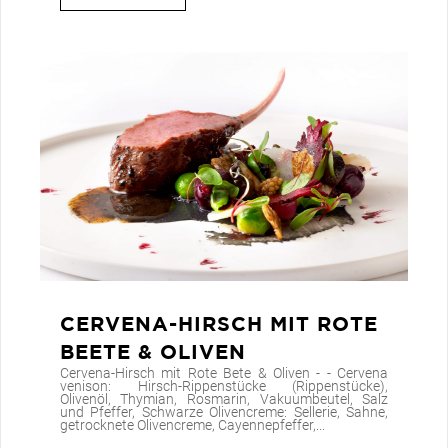
CERVENA-HIRSCH MIT ROTE
BEETE & OLIVEN
Cervena-Hirsch mit Rote Bete & Oliven - - Cervena
venison: Hirsch-Rippenstücke (Rippenstücke),
Olivenöl, Thymian, Rosmarin, Vakuumbeutel, Salz
und Pfeffer, Schwarze Olivencreme: Sellerie, Sahne,
getrocknete Olivencreme, Cayennepfeffer,...