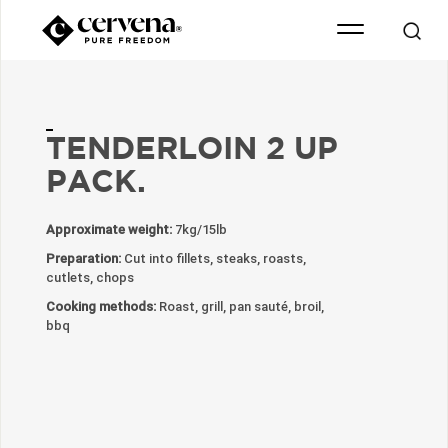
TENDERLOIN 2 UP
PACK.
Approximate weight:
7kg/15lb
Preparation:
Cut into fillets, steaks, roasts,
cutlets, chops
Cooking methods:
Roast, grill, pan sauté, broil,
bbq