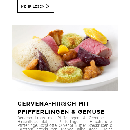
MEHR LESEN
CERVENA-HIRSCH MIT
PFIFFERLINGEN & GEMÜSE
Cervena-Hirsch mit Pfifferlingen & Gemüse - -
Hirschfleischfilet, Pfifferlinge: Hirschbrühe,
Pfifferlinge, Schalotte, Olivenöl, Butter, Steckrüben &
Karotten: Steckrüben, Mandel-Salbei-Brösel, Gelbe