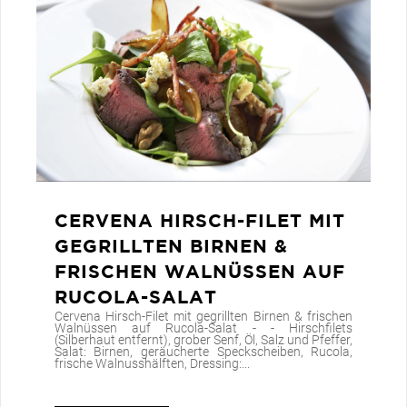
CERVENA HIRSCH-FILET MIT
GEGRILLTEN BIRNEN &
FRISCHEN WALNÜSSEN AUF
RUCOLA-SALAT
Cervena Hirsch-Filet mit gegrillten Birnen & frischen
Walnüssen auf Rucola-Salat - - Hirschfilets
(Silberhaut entfernt), grober Senf, Öl, Salz und Pfeffer,
Salat: Birnen, geräucherte Speckscheiben, Rucola,
frische Walnusshälften, Dressing:...