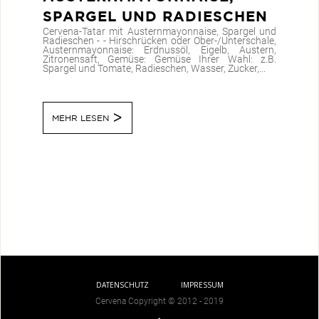
SPARGEL UND RADIESCHEN
Cervena-Tatar mit Austernmayonnaise, Spargel und
Radieschen - - Hirschrücken oder Ober-/Unterschale,
Austernmayonnaise: Erdnussöl, Eigelb, Austern,
Zitronensaft, Gemüse: Gemüse Ihrer Wahl: z.B.
Spargel und Tomate, Radieschen, Wasser, Zucker,...
MEHR LESEN
DATENSCHUTZ
IMPRESSUM
Cervena Copyright © 2012 - 2019