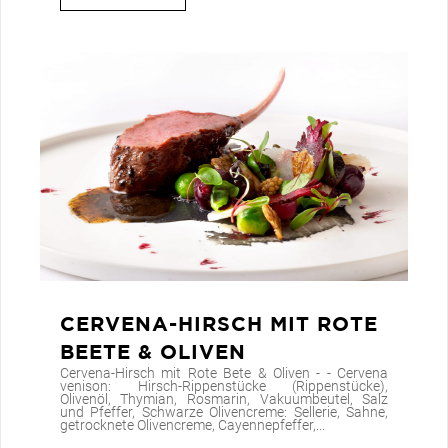
CERVENA-HIRSCH MIT ROTE
BEETE & OLIVEN
Cervena-Hirsch mit Rote Bete & Oliven - - Cervena
venison: Hirsch-Rippenstücke (Rippenstücke),
Olivenöl, Thymian, Rosmarin, Vakuumbeutel, Salz
und Pfeffer, Schwarze Olivencreme: Sellerie, Sahne,
getrocknete Olivencreme, Cayennepfeffer,...