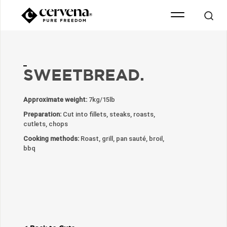
SWEETBREAD.
Approximate weight:
7kg/15lb
Preparation:
Cut into fillets, steaks, roasts,
cutlets, chops
Cooking methods:
Roast, grill, pan sauté, broil,
bbq