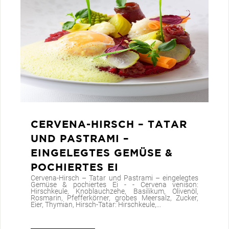
CERVENA-HIRSCH – TATAR
UND PASTRAMI –
EINGELEGTES GEMÜSE &
POCHIERTES EI
Cervena-Hirsch – Tatar und Pastrami – eingelegtes
Gemüse & pochiertes Ei - - Cervena venison:
Hirschkeule, Knoblauchzehe, Basilikum, Olivenöl,
Rosmarin, Pfefferkörner, grobes Meersalz, Zucker,
Eier, Thymian, Hirsch-Tatar: Hirschkeule,...