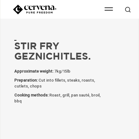
STIR FRY
GEZNICHITLES.
Approximate weight:
7kg/15lb
Preparation:
Cut into fillets, steaks, roasts,
cutlets, chops
Cooking methods:
Roast, grill, pan sauté, broil,
bbq