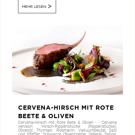
MEHR LESEN
CERVENA-HIRSCH MIT ROTE
BEETE & OLIVEN
Cervena-Hirsch mit Rote Bete & Oliven - - Cervena
venison: Hirsch-Rippenstücke (Rippenstücke),
Olivenöl, Thymian, Rosmarin, Vakuumbeutel, Salz
und Pfeffer, Schwarze Olivencreme: Sellerie, Sahne,