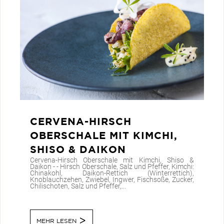
CERVENA-HIRSCH
OBERSCHALE MIT KIMCHI,
SHISO & DAIKON
Cervena-Hirsch Oberschale mit Kimchi, Shiso &
Daikon - - Hirsch Oberschale, Salz und Pfeffer, Kimchi:
Chinakohl, Daikon-Rettich (Winterrettich),
Knoblauchzehen, Zwiebel, Ingwer, Fischsoße, Zucker,
Chilischoten, Salz und Pfeffer,...
MEHR LESEN