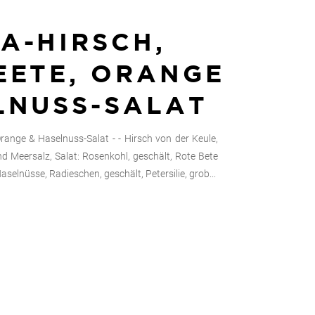
A-HIRSCH,
EETE, ORANGE
LNUSS-SALAT
range & Haselnuss-Salat - - Hirsch von der Keule,
d Meersalz, Salat: Rosenkohl, geschält, Rote Bete
aselnüsse, Radieschen, geschält, Petersilie, grob...