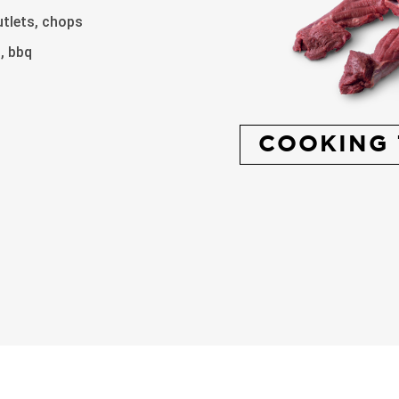
utlets, chops
l, bbq
COOKING 