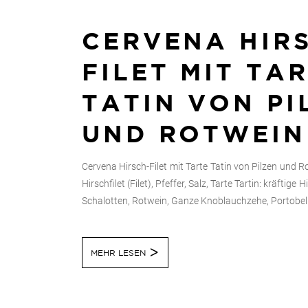
CERVENA HIR
FILET MIT TA
TATIN VON PI
UND ROTWEIN
Cervena Hirsch-Filet mit Tarte Tatin von Pilzen und R
Hirschfilet (Filet), Pfeffer, Salz, Tarte Tartin: kräftige
Schalotten, Rotwein, Ganze Knoblauchzehe, Portobello 
MEHR LESEN