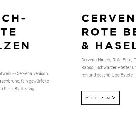
SCH-
CERVEN
RTE
ROTE B
LZEN
& HASE
Cervena-Hirsch, Rote Bete, O
Rapsöl, Schwarzer Pfeffer un
otwein - - Cervena venison:
roh und geschält, geröstete H
 Hirschbrühe, fein gewürfelte
Pilze, Blätterteig...
MEHR LESEN