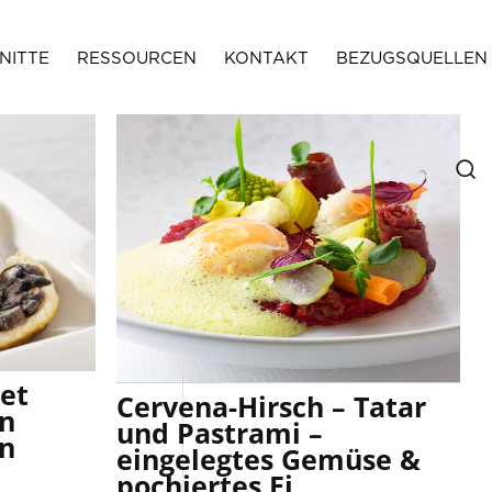
NITTE
RESSOURCEN
KONTAKT
BEZUGSQUELLEN
ipes
signature Rezepte
let
Cervena-Hirsch – Tatar
on
und Pastrami –
in
eingelegtes Gemüse &
pochiertes Ei