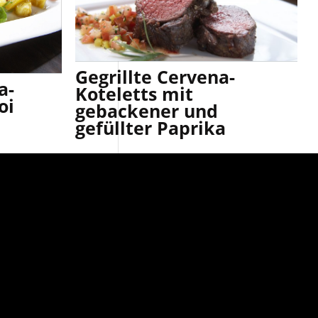
Gegrillte Cervena-
a-
Koteletts mit
oi
gebackener und
gefüllter Paprika