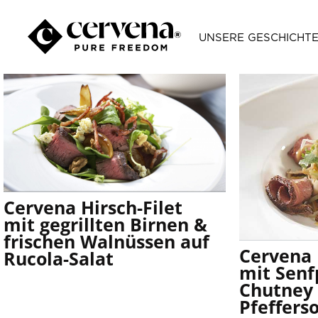
UNSERE GESCHICHT
All Cuts
cured recipes
Deutschland
Filet Rezepte
Cervena Hirsch-Filet
mit gegrillten Birnen &
frischen Walnüssen auf
Cervena 
Rucola-Salat
mit Senf
Chutney 
Pfeffers