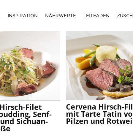
E
INSPIRATION
NÄHRWERTE
LEITFADEN
ZUSCH
Leg recipes
Mince recipes
Recipes
rib recipes
round rec
Cervena Hirsch-Fi
Hirsch-Filet
mit Tarte Tatin v
pudding, Senf-
Pilzen und Rotwe
und Sichuan-
oße