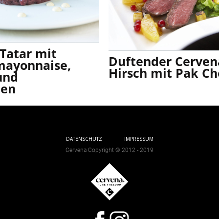
Tatar mit
Duftender Cerven
mayonnaise,
Hirsch mit Pak Ch
und
hen
DATENSCHUTZ
IMPRESSUM
Cervena Copyright © 2012 - 2019